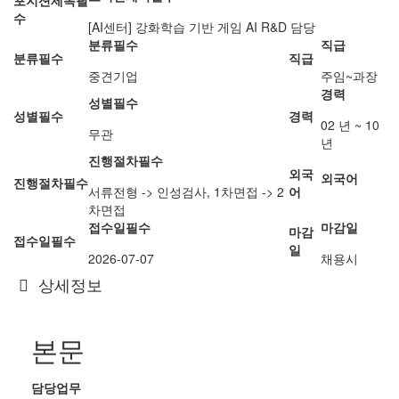
포지션제목
필
수
[AI센터] 강화학습 기반 게임 AI R&D 담당
분류
필수
직급
분류
필수
직급
중견기업
주임~과장
경력
성별
필수
성별
필수
경력
02 년 ~ 10
무관
년
진행절차
필수
외국
외국어
진행절차
필수
서류전형 -> 인성검사, 1차면접 -> 2
어
차면접
접수일
필수
마감일
마감
접수일
필수
일
2026-07-07
채용시
상세정보
본문
담당업무